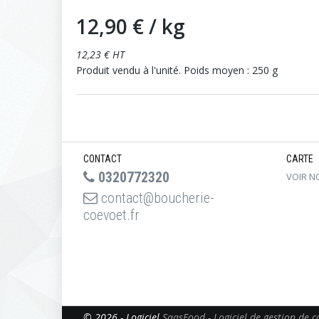
12,90 €
/ kg
12,23 € HT
Produit vendu à l'unité. Poids moyen : 250 g
CONTACT
CARTE
0320772320
VOIR N
contact@boucherie-
coevoet.fr
© 2026 - Logiciel
SaasFood - Logiciel de gestion de