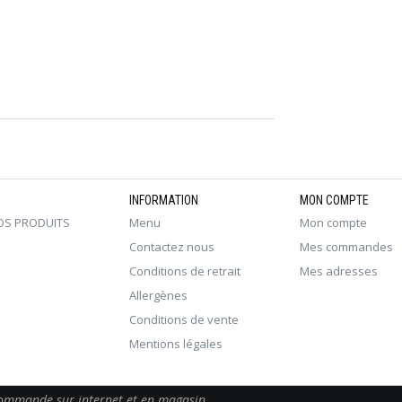
INFORMATION
MON COMPTE
OS PRODUITS
Menu
Mon compte
Contactez nous
Mes commandes
Conditions de retrait
Mes adresses
Allergènes
Conditions de vente
Mentions légales
 commande sur internet et en magasin