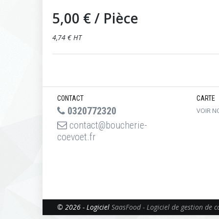
5,00 €
/ Pièce
4,74 € HT
CONTACT
CARTE
0320772320
VOIR N
contact@boucherie-
coevoet.fr
© 2026 - Logiciel
SaasFood - Logiciel de gestion de