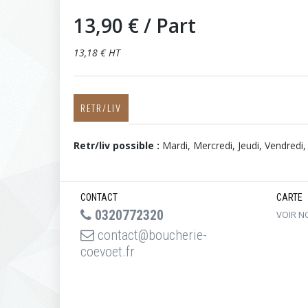
13,90 €
/ Part
13,18 € HT
RETR/LIV
Retr/liv possible :
Mardi, Mercredi, Jeudi, Vendred
CONTACT
CARTE
0320772320
VOIR N
contact@boucherie-
coevoet.fr