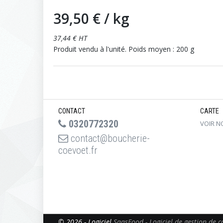
39,50 €
/ kg
37,44 € HT
Produit vendu à l'unité. Poids moyen : 200 g
CONTACT
CARTE
0320772320
VOIR N
contact@boucherie-
coevoet.fr
© 2026 - Logiciel
SaasFood - Logiciel de gestion de