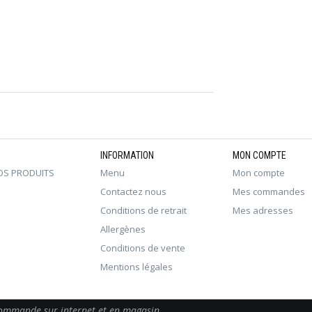
INFORMATION
MON COMPTE
OS PRODUITS
Menu
Mon compte
Contactez nous
Mes commandes
Conditions de retrait
Mes adresses
Allergènes
Conditions de vente
Mentions légales
 commande sur internet et en magasin