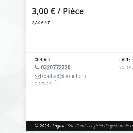
3,00 €
/ Pièce
2,84 € HT
CONTACT
CARTE
0320772320
VOIR N
contact@boucherie-
coevoet.fr
© 2026 - Logiciel
SaasFood - Logiciel de gestion de