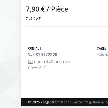
7,90 €
/ Pièce
7,49 € HT
CONTACT
CARTE
0320772320
VOIR N
contact@boucherie-
coevoet.fr
© 2026 - Logiciel
SaasFood - Logiciel de gestion de