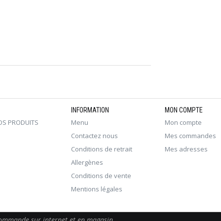
INFORMATION
MON COMPTE
OS PRODUITS
Menu
Mon compte
Contactez nous
Mes commandes
Conditions de retrait
Mes adresses
Allergènes
Conditions de vente
Mentions légales
 commande sur internet et en magasin