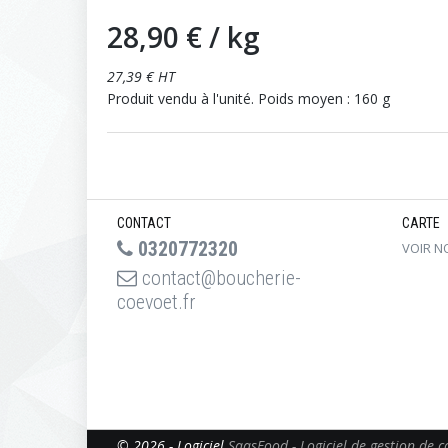
28,90 €
/ kg
27,39 € HT
Produit vendu à l'unité. Poids moyen : 160 g
CONTACT
CARTE
0320772320
VOIR N
contact@boucherie-
coevoet.fr
© 2026 - Logiciel
SaasFood - Logiciel de gestion de