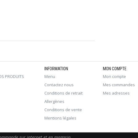
INFORMATION
MON COMPTE
OS PRODUITS
Menu
Mon compte
Contactez nous
Mes commandes
Conditions de retrait
Mes adresses
Allergènes
Conditions de vente
Mentions légales
 commande sur internet et en magasin