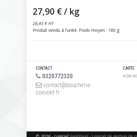
27,90 €
/ kg
26,45 € HT
Produit vendu à l'unité. Poids moyen : 180 g
CONTACT
CARTE
0320772320
VOIR N
contact@boucherie-
coevoet.fr
© 2026 - Logiciel
SaasFood - Logiciel de gestion de