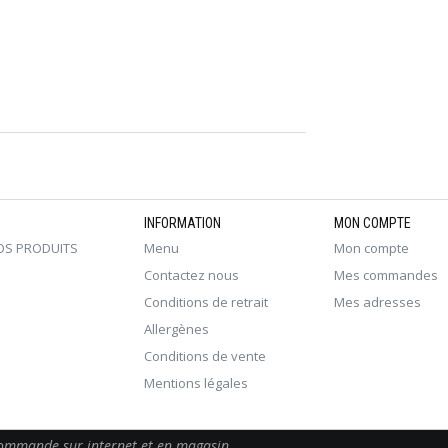
INFORMATION
MON COMPTE
OS PRODUITS
Menu
Mon compte
Contactez nous
Mes commandes
Conditions de retrait
Mes adresses
Allergènes
Conditions de vente
Mentions légales
 commande sur internet et en magasin