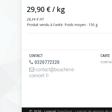
29,90 €
/ kg
28,34 € HT
Produit vendu à l'unité. Poids moyen : 150 g
CONTACT
CARTE
0320772320
VOIR N
contact@boucherie-
coevoet.fr
© 2026 - Logiciel
SaasFood - Logiciel de gestion de