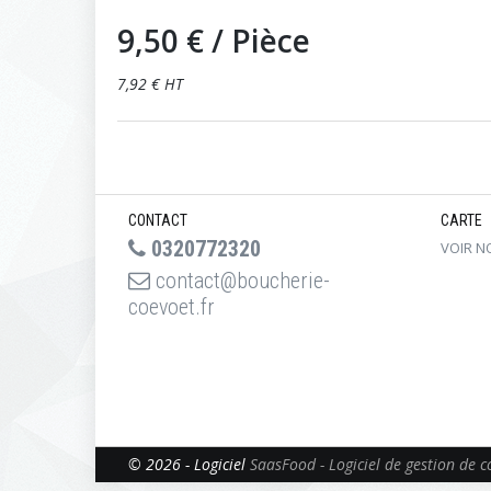
9,50 €
/ Pièce
7,92 € HT
CONTACT
CARTE
0320772320
VOIR N
contact@boucherie-
coevoet.fr
© 2026 - Logiciel
SaasFood - Logiciel de gestion de